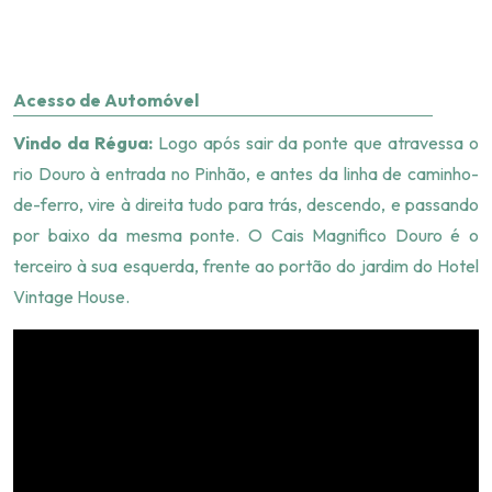
Acesso de Automóvel
Vindo da Régua:
Logo após sair da ponte que atravessa o
rio Douro à entrada no Pinhão, e antes da linha de caminho-
de-ferro, vire à direita tudo para trás, descendo, e passando
por baixo da mesma ponte. O Cais Magnifico Douro é o
terceiro à sua esquerda, frente ao portão do jardim do Hotel
Vintage House.