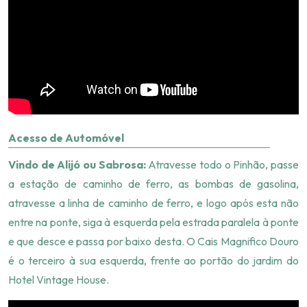
Acesso de Automóvel
Vindo de Alijó ou Sabrosa:
Atravesse todo o Pinhão, passe
a estação de caminho de ferro, as bombas de gasolina,
atravesse a linha de caminho de ferro, e logo após esta não
entre na ponte, siga à esquerda pela estrada paralela à ponte
e que desce e passa por baixo desta. O Cais Magnifico Douro
é o terceiro à sua esquerda, frente ao portão do jardim do
Hotel Vintage House.