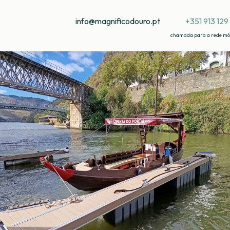
info@magnificodouro.pt
+351 913 129
chamada para a rede mó